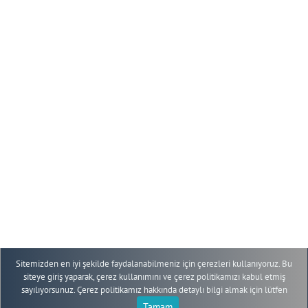
+90 352 207 66 66 - 10709-10736
+90 352 438 03 40
eruogrencifaaliyetleri@erciyes.edu.tr
YÖNERGE
ÖĞRENCİ TOPLULUKLARI
KOMİSYONU
ETKİNLİKLER
GENEL DUYURULAR
KULÜP DUYURULARI
PLATFORMLAR
Sitemizden en iyi şekilde faydalanabilmeniz için çerezleri kullanıyoruz. Bu
siteye giriş yaparak, çerez kullanımını ve çerez politikamızı kabul etmiş
sayılıyorsunuz. Çerez politikamız hakkında detaylı bilgi almak için lütfen
Tamam