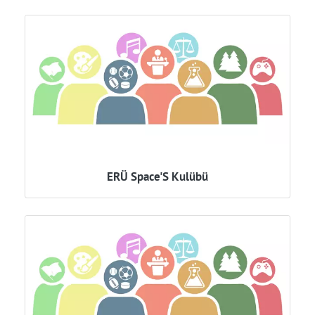
ERÜ Space'S Kulübü