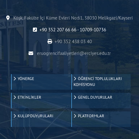
Köşk, Fakülte İçi Küme Evleri No:61, 38030 Melikgazi/Kayseri
+90 352 207 66 66 - 10709-10736
+90 352 438 03 40
eruogrencifaaliyetleri@erciyes.edu.tr
YÖNERGE
ÖĞRENCİ TOPLULUKLARI
KOMİSYONU
ETKİNLİKLER
GENEL DUYURULAR
KULÜP DUYURULARI
PLATFORMLAR