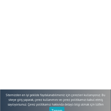
+90 352 207 66 66 - 10709-10736
+90 352 438 03 40
eruogrencifaaliyetleri@erciyes.edu.tr
YÖNERGE
ÖĞRENCİ TOPLULUKLARI
KOMİSYONU
ETKİNLİKLER
GENEL DUYURULAR
KULÜP DUYURULARI
PLATFORMLAR
Sitemizden en iyi şekilde faydalanabilmeniz için çerezleri kullanıyoruz. Bu
siteye giriş yaparak, çerez kullanımını ve çerez politikamızı kabul etmiş
sayılıyorsunuz. Çerez politikamız hakkında detaylı bilgi almak için lütfen
Tamam