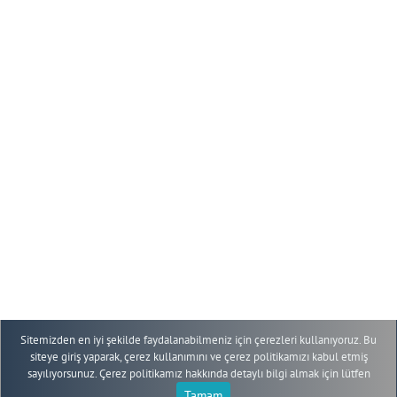
+90 352 207 66 66 - 10709-10736
+90 352 438 03 40
eruogrencifaaliyetleri@erciyes.edu.tr
YÖNERGE
ÖĞRENCİ TOPLULUKLARI
KOMİSYONU
ETKİNLİKLER
GENEL DUYURULAR
KULÜP DUYURULARI
PLATFORMLAR
Sitemizden en iyi şekilde faydalanabilmeniz için çerezleri kullanıyoruz. Bu
siteye giriş yaparak, çerez kullanımını ve çerez politikamızı kabul etmiş
sayılıyorsunuz. Çerez politikamız hakkında detaylı bilgi almak için lütfen
Tamam