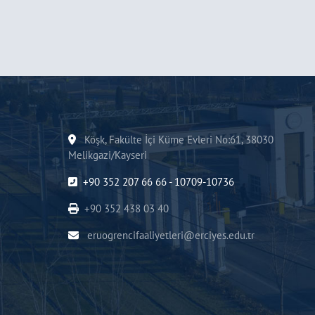
Köşk, Fakülte İçi Küme Evleri No:61, 38030
Melikgazi/Kayseri
+90 352 207 66 66 - 10709-10736
+90 352 438 03 40
eruogrencifaaliyetleri@erciyes.edu.tr