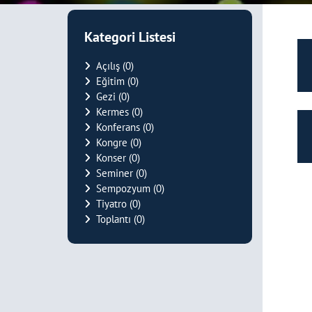
Kategori Listesi
Açılış
(0)
Eğitim
(0)
Gezi
(0)
Kermes
(0)
Konferans
(0)
Kongre
(0)
Konser
(0)
Seminer
(0)
Sempozyum
(0)
Tiyatro
(0)
Toplantı
(0)